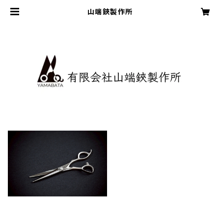
山端鋏製作所